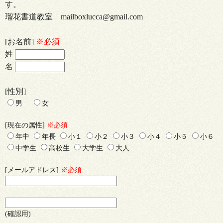
す。
瑠花書道教室 mailboxlucca@gmail.com
[お名前]
※必須
姓
名
[性別]
男
女
[現在の属性]
※必須
年中
年長
小１
小２
小３
小４
小５
小６
中学生
高校生
大学生
大人
[メールアドレス]
※必須
(確認用)