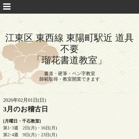
江東区 東西線 東陽町駅近 道具
不要
「瑠花書道教室」
書道・硬筆・ペン字教室
師範取得・教室開業できます
2026年02月01日(日)
3月のお稽古日
[月曜日・千石教室]
第1･3週 2日(月)・16日(月)
第2･4週 9日(月)・23日(月)